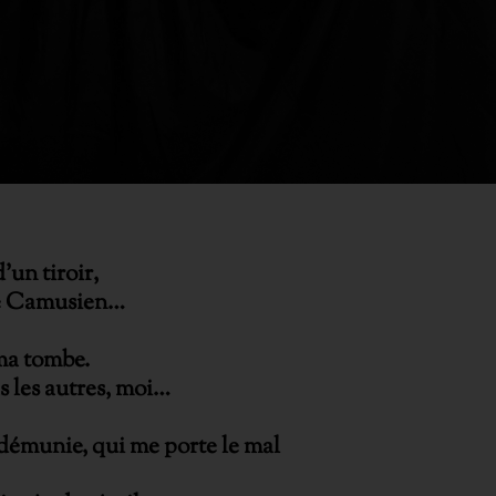
’un tiroir,
, ce Camusien…
e ma tombe.
as les autres, moi…
e démunie, qui me porte le mal